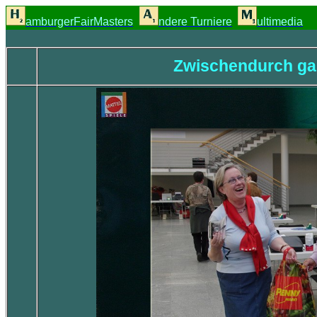
amburgerFairMasters
ndere Turniere
ultimedia
Zwischendurch gab