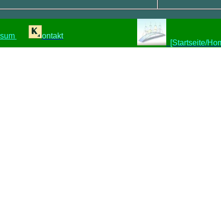
ssum
ontakt
[S
tartseite
/Ho