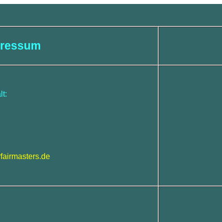
pressum
lt:
airmasters.de