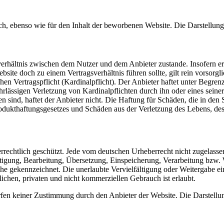
ich, ebenso wie für den Inhalt der beworbenen Website. Die Darstellung
rhältnis zwischen dem Nutzer und dem Anbieter zustande. Insofern erge
site doch zu einem Vertragsverhältnis führen sollte, gilt rein vorsorg
hen Vertragspflicht (Kardinalpflicht). Der Anbieter haftet unter Begre
hrlässigen Verletzung von Kardinalpflichten durch ihn oder eines seiner
ten sind, haftet der Anbieter nicht. Die Haftung für Schäden, die in d
odukthaftungsgesetzes und Schäden aus der Verletzung des Lebens, des 
berrechtlich geschützt. Jede vom deutschen Urheberrecht nicht zugelass
fältigung, Bearbeitung, Übersetzung, Einspeicherung, Verarbeitung bzw
e gekennzeichnet. Die unerlaubte Vervielfältigung oder Weitergabe einze
chen, privaten und nicht kommerziellen Gebrauch ist erlaubt.
fen keiner Zustimmung durch den Anbieter der Website. Die Darstellung