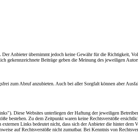
t. Der Anbieter übernimmt jedoch keine Gewähr für die Richtigkeit, Voll
tlich gekennzeichnete Beiträge geben die Meinung des jeweiligen Auto
frei zum Abruf anzubieten. Auch bei aller Sorgfalt können aber Ausfal
nks"). Diese Websites unterliegen der Haftung der jeweiligen Betreiber
öße bestehen. Zu dem Zeitpunkt waren keine Rechtsverstöße ersichtlich.
n externen Links bedeutet nicht, dass sich der Anbieter die hinter dem 
Hinweise auf Rechtsverstöße nicht zumutbar. Bei Kenntnis von Rechtsver