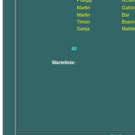
Philipp
Ache
Martin
Gahl
Martin
Bär
Timon
Boern
Sonja
Mahle
40
Warteliste: