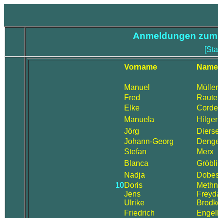
Anmeldungen zum 
[St
Vorname
Name
Manuel
Müller
Fred
Raute
Elke
Corde
Manuela
Hilge
Jörg
Diers
Johann-Georg
Denge
Stefan
Merx
Blanca
Gröbl
Nadja
Dobe
10
Doris
Methn
Jens
Freyd
Ulrike
Brodk
Friedrich
Engel