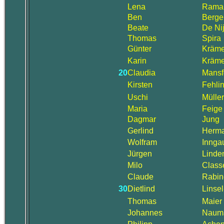
Lena
Rama
Ben
Berge
Beate
De Ni
Thomas
Spira
Günter
Kräme
Karin
Kräme
20
Claudia
Mansf
Kirsten
Fehli
Uschi
Müller
Maria
Feige
Dagmar
Jung
Gerlind
Herma
Wolfram
Innga
Jürgen
Lind
Milo
Class
Claude
Rabin
30
Dietlind
Linsel
Thomas
Maier
Johannes
Naum