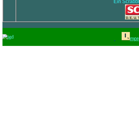
Ein Scrabbl
mpr