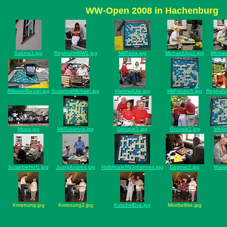
WW-Open 2008 in Hachenburg
Sabina1.jpg
ReginaImWW1.jpg
MitPetra.jpg
MichaelUgu1.jpg
Michae
4MasterBeutel.jpg
SusannaMichael.jpg
HartmutUte.jpg
MitFriedrich.jpg
ReginaVo
Mtata.jpg
MitSusanna.jpg
Groupie1.jpg
Groupie2.jpg
MitAn
ScrabbleHof1.jpg
JoergAndrea.jpg
HalbfinaleMitJohannes.jpg
Dagmar2.jpg
Water
Kroenung.jpg
Kroenung2.jpg
KuschelEva.jpg
MoebelIlse.jpg